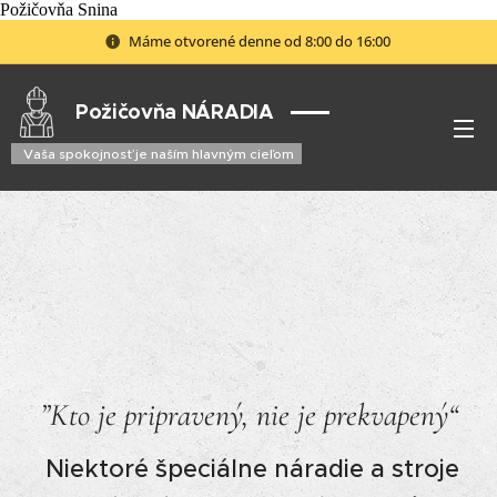
Požičovňa Snina
Máme otvorené denne od 8:00 do 16:00
Požičovňa
NÁRADIA
Vaša spokojnosť je naším hlavným cieľom
”Kto je pripravený, nie je prekvapený“
Niektoré špeciálne náradie a stroje