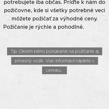
potrebujete iba občas. Príďte k nám do
požičovne, kde si všetky potrebné veci
môžete požičať za výhodné ceny.
Požičanie je rýchle a pohodlné.
Tip: Okrem iného ponúkame na požičanie aj
prívesný vozík. Viac informácií nájdete v
cenníku.