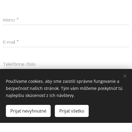
Meno
E-mail
Telefónne číslo
Používame cookies, aby sme zaistili správne fungovanie a
Dátum
bezpečnosť našich stránok. Tým vám môžeme poskytnúť tú
najlepšiu skúsenosť z ich návštevy.
Poznámka
Prijať nevyhnutné
Prijať všetko